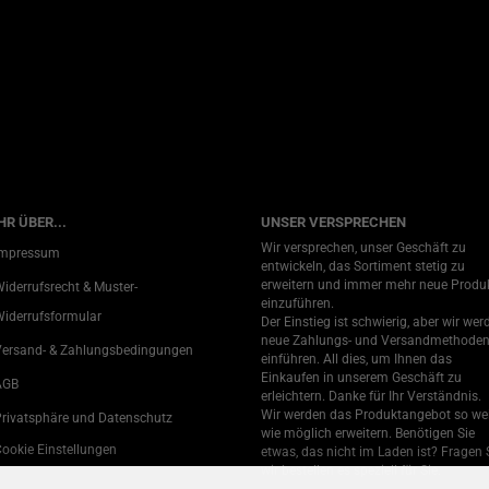
R ÜBER...
UNSER VERSPRECHEN
Wir versprechen, unser Geschäft zu
Impressum
entwickeln, das Sortiment stetig zu
erweitern und immer mehr neue Produ
iderrufsrecht & Muster-
einzuführen.
iderrufsformular
Der Einstieg ist schwierig, aber wir wer
neue Zahlungs- und Versandmethode
Versand- & Zahlungsbedingungen
einführen. All dies, um Ihnen das
Einkaufen in unserem Geschäft zu
AGB
erleichtern. Danke für Ihr Verständnis.
Wir werden das Produktangebot so we
rivatsphäre und Datenschutz
wie möglich erweitern. Benötigen Sie
ookie Einstellungen
etwas, das nicht im Laden ist? Fragen S
wir bestellen es speziell für Sie.