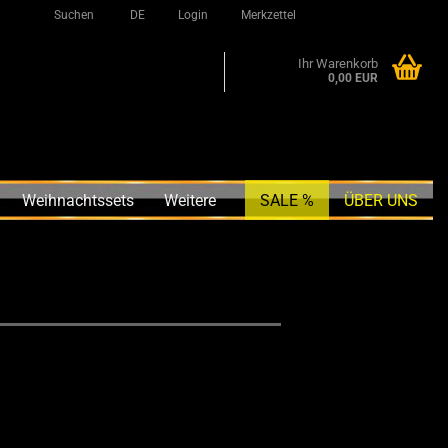
Suchen
DE
Login
Merkzettel
Ihr Warenkorb
0,00 EUR
Weihnachtssets
Weitere
SALE %
ÜBER UNS
Zubehör anzeigen
Applikatoren (für
Wachs,QD,Dressing, etc.)
Detailing Pinsel / Bürste / Brush
Duftanhänger / Düfte
Mikrofasertücher / Trockentücher
Poliermaschine und Zubehör