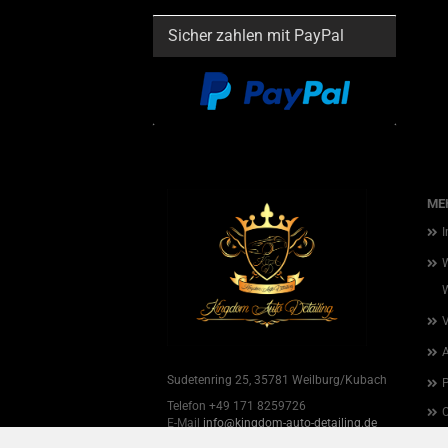
Sicher zahlen mit PayPal
MEH
W
W
Sudetenring 25, 35781 Weilburg/Kubach
P
Telefon +49 171 8259726
C
E-Mail
info@kingdom-auto-detailing.de