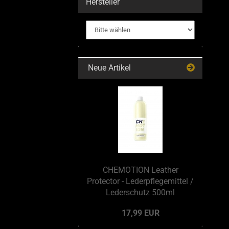
Hersteller
Neue Artikel
CHEMOTION Leather
Protector - Lederpflegemittel /
Lederschutz 500ml
17,99 EUR