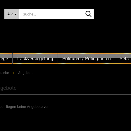
Suche...
Alle
lege
Lackversiegelung
Polituren / Polierpasten
Sets
»
tseite
Angebote
gebote
uell liegen keine Angebote vor