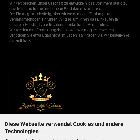
Wir versprechen, unser Geschäft zu entwickeln, das Sortiment stetig zu
erweitern und immer mehr neue Produkte einzuführen.
Der Einstieg ist schwierig, aber wir werden neue Zahlungs- und
Versandmethoden einführen. All dies, um Ihnen das Einkaufen in
unserem Geschäft zu erleichtern. Danke für Ihr Verständnis.
Wir werden das Produktangebot so weit wie möglich erweitern.
Benötigen Sie etwas, das nicht im Laden ist? Fragen Sie, wir bestellen es
speziell für Sie.
Diese Webseite verwendet Cookies und andere
Sudetenring 25, 35781 Weilburg/Kubach
Technologien
Telefon +49 171 8259726