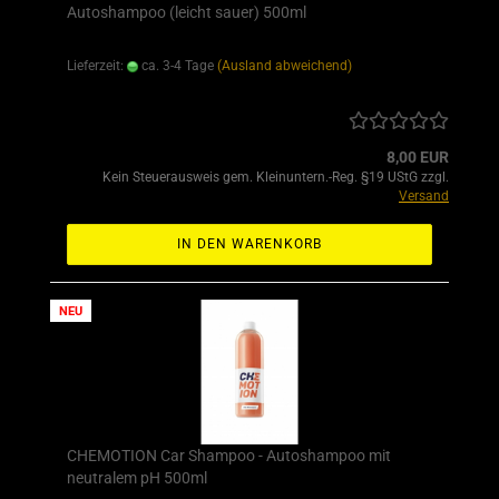
Autoshampoo (leicht sauer) 500ml
Lieferzeit:
ca. 3-4 Tage
(Ausland abweichend)
8,00 EUR
Kein Steuerausweis gem. Kleinuntern.-Reg. §19 UStG zzgl.
Versand
IN DEN WARENKORB
NEU
CHEMOTION Car Shampoo - Autoshampoo mit
neutralem pH 500ml