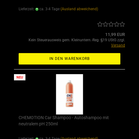
Lieferzeit:
ca. 3-4 Tage
(Ausland abweichend)
11,99 EUR
Kein Steuerausweis gem. Kleinuntern.-Reg. §19 UStG zzgl.
Versand
IN DEN WARENKORB
NEU
CHEMOTION Car Shampoo - Autoshampoo mit
neutralem pH 250ml
Lieferzeit:
ca. 3-4 Tage
(Ausland abweichend)